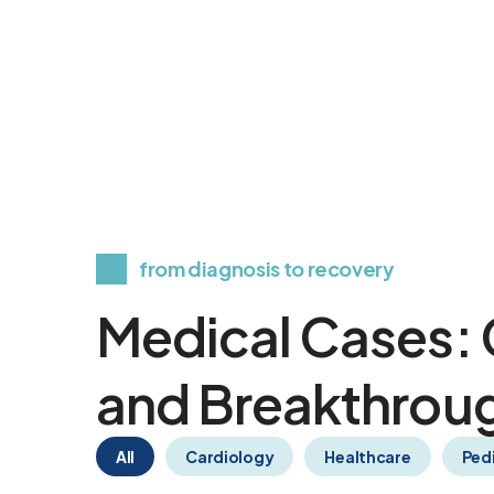
from diagnosis to recovery
Medical Cases: 
and Breakthrou
All
Cardiology
Healthcare
Pedi