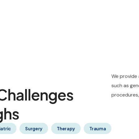
We provide 
such as gene
Challenges
procedures, 
ghs
atric
Surgery
Therapy
Trauma