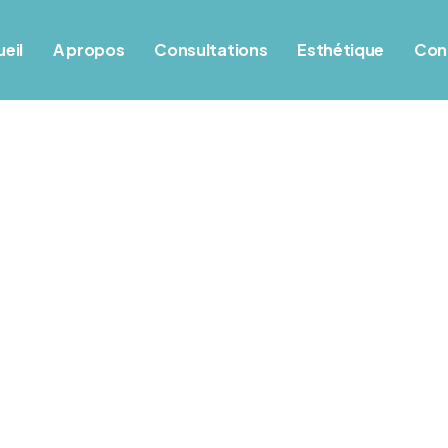
eil
A propos
Consultations
Esthétique
Con
Masonry 3