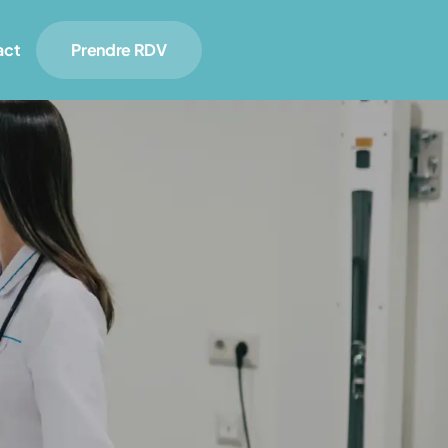
act
Prendre RDV