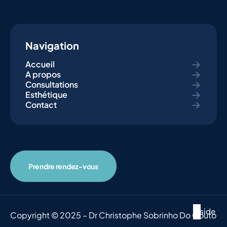
Navigation
Accueil
A propos
Consultations
Esthétique
Contact
Prendre rendez-vous
Inside
Copyright © 2025 – Dr Christophe Sobrinho Do Couto